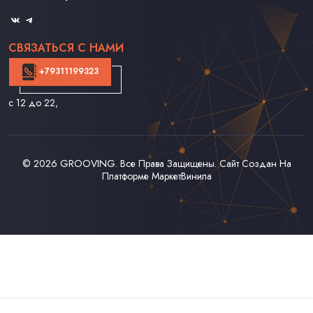
Оферта
СВЯЗАТЬСЯ С НАМИ
+79311199323
с 12 до 22
,
© 2026
GROOVING
. Все Права Защищены. Сайт Создан На
Платформе
МаркетВинила