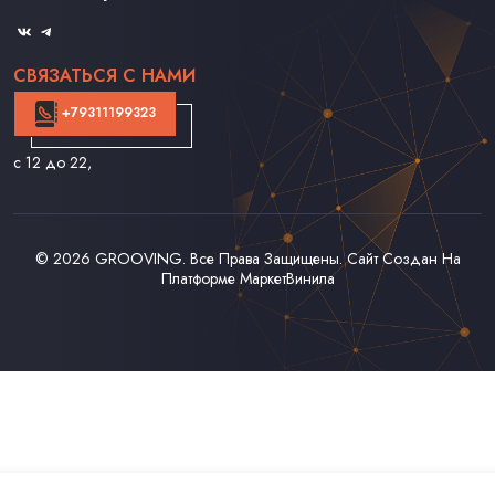
Оферта
СВЯЗАТЬСЯ С НАМИ
+79311199323
с 12 до 22
,
© 2026
GROOVING
. Все Права Защищены. Сайт Создан На
Платформе
МаркетВинила