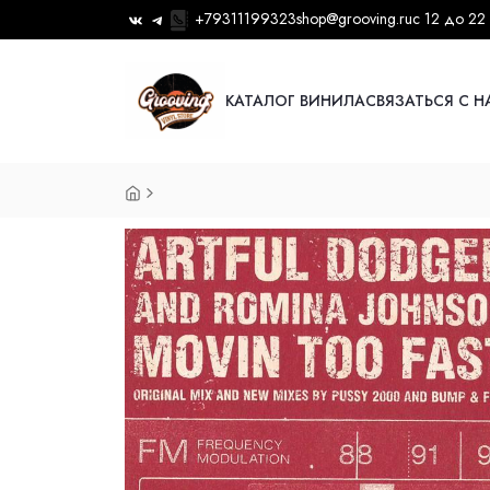
+79311199323
shop@grooving.ru
с 12 до 22
КАТАЛОГ ВИНИЛА
СВЯЗАТЬСЯ С 