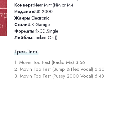
Конверт:
Near Mint (NM or M-)
Издание:
UK 2000
Жанры:
Electronic
Стили:
UK Garage
Форматы:
1xCD
,
Single
Лейблы:
Locked On ()
ТрекЛист:
1. Movin Too Fast (Radio Mix) 3:56
2. Movin Too Fast (Bump & Flex Vocal) 6:30
3. Movin Too Fast (Pussy 2000 Vocal) 6:48