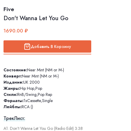
Five
Don't Wanna Let You Go
1690.00 ₽
Добавить В Корзину
Состояние:
Near Mint (NM or M-)
Конверт:
Near Mint (NM or M-)
Издание:
UK 2000
Жанры:
Hip Hop
,
Pop
Стили:
RnB/Swing
,
Pop Rap
Форматы:
1xCassette
,
Single
Лейблы:
RCA ()
ТрекЛист:
A1. Don't Wanna Let You Go (Radio Edit) 3:38