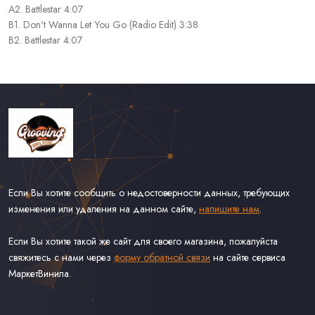
A2. Battlestar 4:07
B1. Don't Wanna Let You Go (Radio Edit) 3:38
B2. Battlestar 4:07
Если Вы хотите сообщить о недостоверности данных, требующих
изменения или удаления на данном сайте,
напишите нам
.
Если Вы хотите такой же сайт для своего магазина, пожалуйста
свяжитесь с нами через
форму обратной связи
на сайте сервиса
МаркетВинила.
Каталог Винила
Доставка