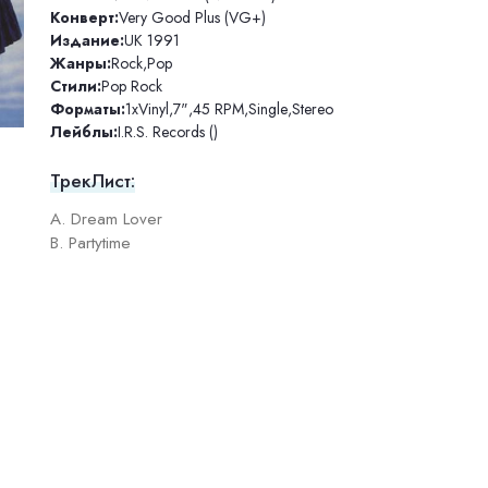
Конверт:
Very Good Plus (VG+)
Издание:
UK 1991
Жанры:
Rock
,
Pop
Стили:
Pop Rock
Форматы:
1xVinyl
,
7"
,
45 RPM
,
Single
,
Stereo
Лейблы:
I.R.S. Records ()
ТрекЛист:
A. Dream Lover
B. Partytime