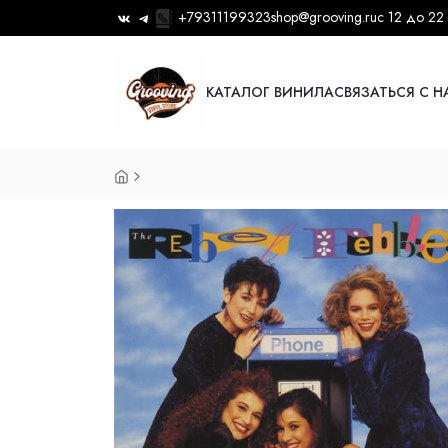
+79311199323
shop@grooving.ru
с 12 до 22
КАТАЛОГ ВИНИЛА
СВЯЗАТЬСЯ С 