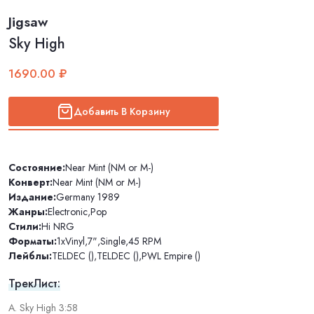
Jigsaw
Sky High
1690.00 ₽
Добавить В Корзину
Состояние:
Near Mint (NM or M-)
Конверт:
Near Mint (NM or M-)
Издание:
Germany 1989
Жанры:
Electronic
,
Pop
Стили:
Hi NRG
Форматы:
1xVinyl
,
7"
,
Single
,
45 RPM
Лейблы:
TELDEC ()
,
TELDEC ()
,
PWL Empire ()
ТрекЛист:
A. Sky High 3:58