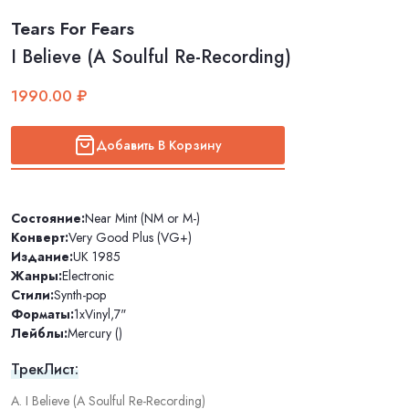
Tears For Fears
I Believe (A Soulful Re-Recording)
1990.00 ₽
Добавить В Корзину
Состояние:
Near Mint (NM or M-)
Конверт:
Very Good Plus (VG+)
Издание:
UK 1985
Жанры:
Electronic
Стили:
Synth-pop
Форматы:
1xVinyl
,
7"
Лейблы:
Mercury ()
ТрекЛист:
A. I Believe (A Soulful Re-Recording)