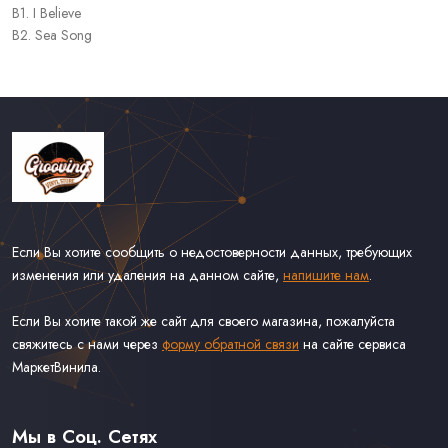
B1. I Believe
B2. Sea Song
Если Вы хотите сообщить о недостоверности данных, требующих
изменения или удаления на данном сайте,
напишите нам
.
Если Вы хотите такой же сайт для своего магазина, пожалуйста
свяжитесь с нами через
форму обратной связи
на сайте сервиса
МаркетВинила.
Каталог Винила
Доставка
Связаться С Нами
Мы в Соц. Сетях
Оферта