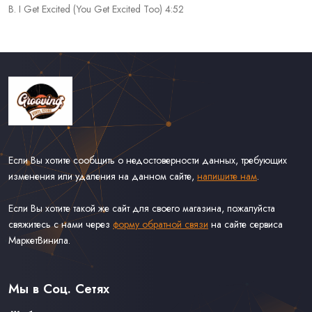
B. I Get Excited (You Get Excited Too) 4:52
Если Вы хотите сообщить о недостоверности данных, требующих
изменения или удаления на данном сайте,
напишите нам
.
Если Вы хотите такой же сайт для своего магазина, пожалуйста
свяжитесь с нами через
форму обратной связи
на сайте сервиса
МаркетВинила.
Каталог Винила
Доставка
Связаться С Нами
Мы в Соц. Сетях
Оферта