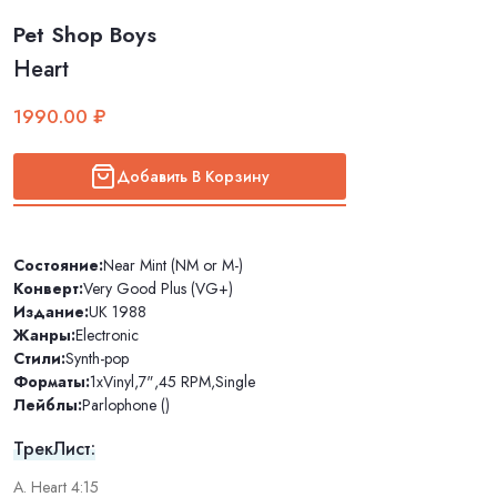
Pet Shop Boys
Heart
1990.00 ₽
Добавить В Корзину
Состояние:
Near Mint (NM or M-)
Конверт:
Very Good Plus (VG+)
Издание:
UK 1988
Жанры:
Electronic
Стили:
Synth-pop
Форматы:
1xVinyl
,
7"
,
45 RPM
,
Single
Лейблы:
Parlophone ()
ТрекЛист:
A. Heart 4:15