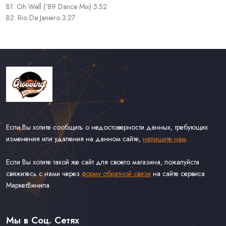
B1. Oh Well ('89 Dance Mix) 5:52
B2. Rio De Janeiro 3:27
Если Вы хотите сообщить о недостоверности данных, требующих
изменения или удаления на данном сайте,
напишите нам
.
Если Вы хотите такой же сайт для своего магазина, пожалуйста
свяжитесь с нами через
форму обратной связи
на сайте сервиса
МаркетВинила.
Каталог Винила
Доставка
Связаться С Нами
Мы в Соц. Сетях
Оферта