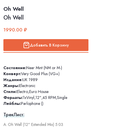
Oh Well
Oh Well
1990.00 ₽
Добавить В Корзину
Состояние:
Near Mint (NM or M-)
Конверт:
Very Good Plus (VG+)
Издание:
UK 1989
Жанры:
Electronic
Стили:
Electro
,
Euro House
Форматы:
1xVinyl
,
12"
,
45 RPM
,
Single
Лейблы:
Parlophone ()
ТрекЛист:
A. Oh Well (12" Extended Mix) 5:03