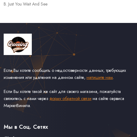
B. Just You Wait And See
Если Вы хотите сообщить о недостоверности данных, требующих
изменения или удаления на данном сайте,
напишите нам
.
Если Вы хотите такой же сайт для своего магазина, пожалуйста
свяжитесь с нами через
форму обратной связи
на сайте сервиса
МаркетВинила.
Каталог Винила
Доставка
Связаться С Нами
Мы в Соц. Сетях
Оферта