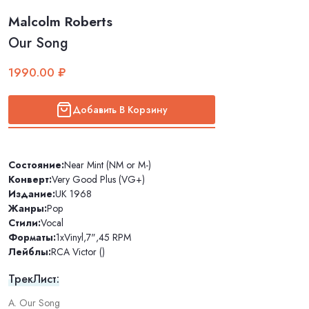
Malcolm Roberts
Our Song
1990.00 ₽
Добавить В Корзину
Состояние:
Near Mint (NM or M-)
Конверт:
Very Good Plus (VG+)
Издание:
UK 1968
Жанры:
Pop
Стили:
Vocal
Форматы:
1xVinyl
,
7"
,
45 RPM
Лейблы:
RCA Victor ()
ТрекЛист:
A. Our Song