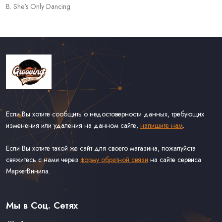
B. She's Only Dancing
Если Вы хотите сообщить о недостоверности данных, требующих
изменения или удаления на данном сайте,
напишите нам
.
Если Вы хотите такой же сайт для своего магазина, пожалуйста
свяжитесь с нами через
форму обратной связи
на сайте сервиса
МаркетВинила.
Каталог Винила
Доставка
Связаться С Нами
Мы в Соц. Сетях
Оферта