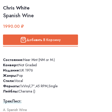
Chris White
Spanish Wine
1990.00 ₽
Добавить В Корзину
Состояние:
Near Mint (NM or M-)
Конверт:
Not Graded
Издание:
UK 1976
Жанры:
Pop
Стили:
Vocal
Форматы:
1xVinyl
,
7"
,
45 RPM
,
Single
Лейблы:
Charisma ()
ТрекЛист:
A. Spanish Wine