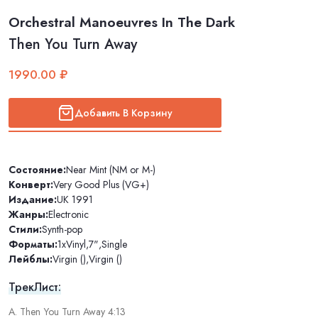
Orchestral Manoeuvres In The Dark
Then You Turn Away
1990.00 ₽
Добавить В Корзину
Состояние:
Near Mint (NM or M-)
Конверт:
Very Good Plus (VG+)
Издание:
UK 1991
Жанры:
Electronic
Стили:
Synth-pop
Форматы:
1xVinyl
,
7"
,
Single
Лейблы:
Virgin ()
,
Virgin ()
ТрекЛист:
A. Then You Turn Away 4:13