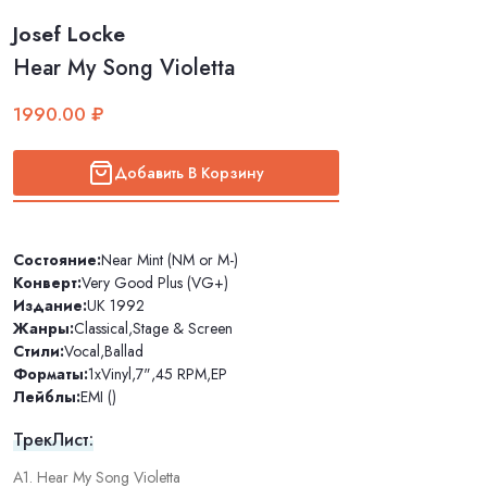
Josef Locke
Hear My Song Violetta
1990.00 ₽
Добавить В Корзину
Состояние:
Near Mint (NM or M-)
Конверт:
Very Good Plus (VG+)
Издание:
UK 1992
Жанры:
Classical
,
Stage & Screen
Стили:
Vocal
,
Ballad
Форматы:
1xVinyl
,
7"
,
45 RPM
,
EP
Лейблы:
EMI ()
ТрекЛист:
A1. Hear My Song Violetta