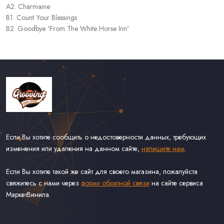
A2. Charmaine
B1. Count Your Blessings
B2. Goodbye 'From The White Horse Inn'
Если Вы хотите сообщить о недостоверности данных, требующих
изменения или удаления на данном сайте,
напишите нам
.
Если Вы хотите такой же сайт для своего магазина, пожалуйста
свяжитесь с нами через
форму обратной связи
на сайте сервиса
МаркетВинила.
Каталог Винила
Доставка