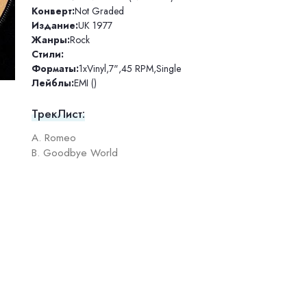
Конверт:
Not Graded
Издание:
UK 1977
Жанры:
Rock
Стили:
Форматы:
1xVinyl
,
7"
,
45 RPM
,
Single
Лейблы:
EMI ()
ТрекЛист:
A. Romeo
B. Goodbye World