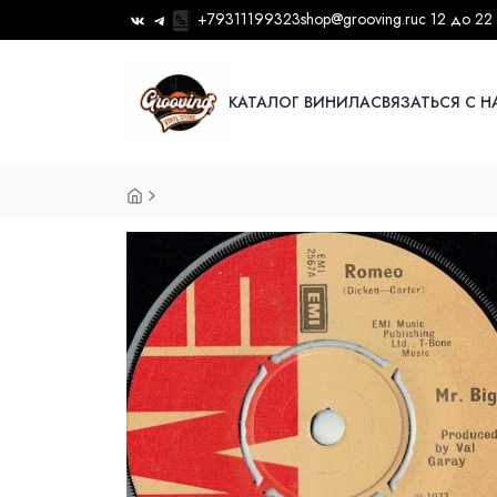
+79311199323
shop@grooving.ru
с 12 до 22
КАТАЛОГ ВИНИЛА
СВЯЗАТЬСЯ С 