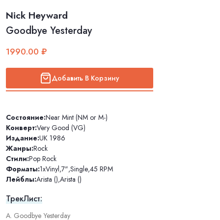
Nick Heyward
Goodbye Yesterday
1990.00 ₽
Добавить В Корзину
Состояние:
Near Mint (NM or M-)
Конверт:
Very Good (VG)
Издание:
UK 1986
Жанры:
Rock
Стили:
Pop Rock
Форматы:
1xVinyl
,
7"
,
Single
,
45 RPM
Лейблы:
Arista ()
,
Arista ()
ТрекЛист:
A. Goodbye Yesterday