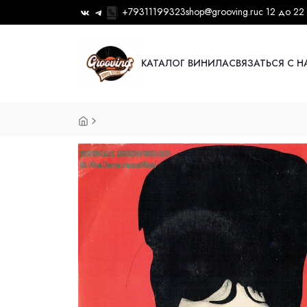
+79311199323
shop@grooving.ru
с 12 до 22
КАТАЛОГ ВИНИЛА
СВЯЗАТЬСЯ С 