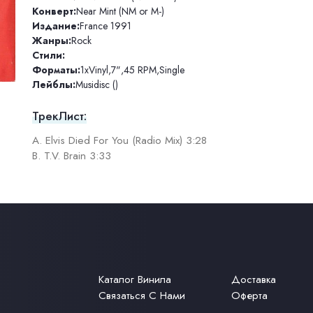
Конверт:
Near Mint (NM or M-)
Издание:
France 1991
Жанры:
Rock
Стили:
Форматы:
1xVinyl
,
7"
,
45 RPM
,
Single
Лейблы:
Musidisc ()
ТрекЛист:
A. Elvis Died For You (Radio Mix) 3:28
B. T.V. Brain 3:33
Каталог Винила
Доставка
Связаться С Нами
Оферта