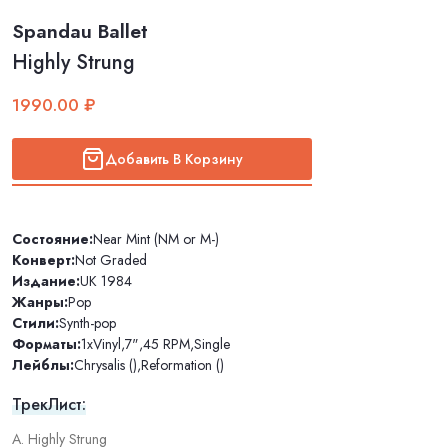
Spandau Ballet
Highly Strung
1990.00 ₽
Добавить В Корзину
Состояние:
Near Mint (NM or M-)
Конверт:
Not Graded
Издание:
UK 1984
Жанры:
Pop
Стили:
Synth-pop
Форматы:
1xVinyl
,
7"
,
45 RPM
,
Single
Лейблы:
Chrysalis ()
,
Reformation ()
ТрекЛист:
A. Highly Strung