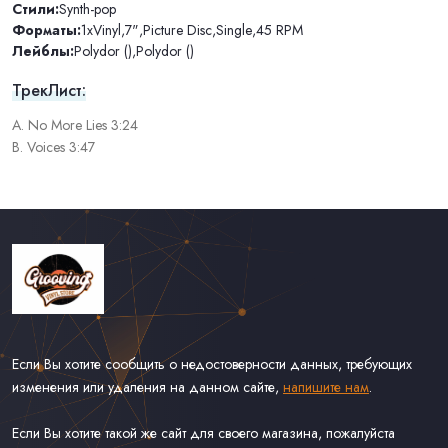
Стили:
Synth-pop
Форматы:
1xVinyl
,
7"
,
Picture Disc
,
Single
,
45 RPM
Лейблы:
Polydor ()
,
Polydor ()
ТрекЛист:
A. No More Lies 3:24
B. Voices 3:47
Если Вы хотите сообщить о недостоверности данных, требующих
изменения или удаления на данном сайте,
напишите нам
.
Если Вы хотите такой же сайт для своего магазина, пожалуйста