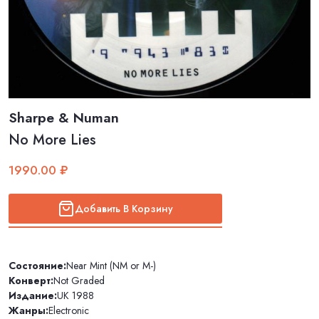
Sharpe & Numan
No More Lies
1990.00 ₽
Добавить В Корзину
Состояние:
Near Mint (NM or M-)
Конверт:
Not Graded
Издание:
UK 1988
Жанры:
Electronic