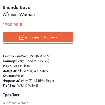
Bhundu Boys
African Woman
1990.00 ₽
Добавить В Корзину
Состояние:
Near Mint (NM or M-)
Конверт:
Very Good Plus (VG+)
Издание:
UK 1987
Жанры:
Folk, World, & Country
Стили:
African
Форматы:
1xVinyl
,
7"
,
45 RPM
,
Single
Лейблы:
WEA ()
,
WEA ()
ТрекЛист:
A. African Woman