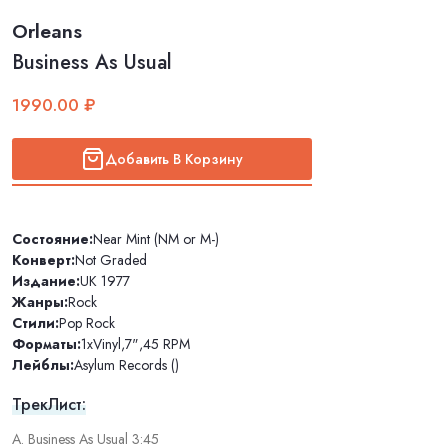
Orleans
Business As Usual
1990.00 ₽
Добавить В Корзину
Состояние:
Near Mint (NM or M-)
Конверт:
Not Graded
Издание:
UK 1977
Жанры:
Rock
Стили:
Pop Rock
Форматы:
1xVinyl
,
7"
,
45 RPM
Лейблы:
Asylum Records ()
ТрекЛист:
A. Business As Usual 3:45