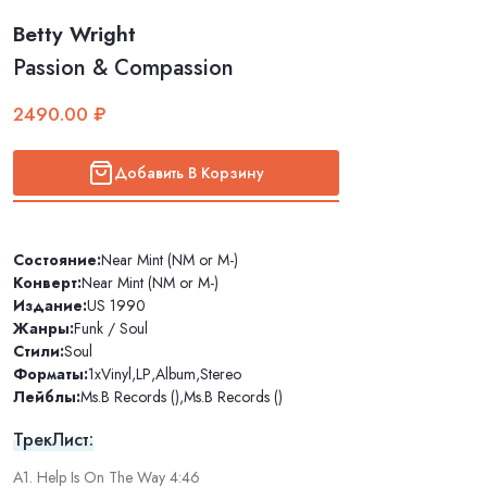
Betty Wright
Passion & Compassion
2490.00 ₽
Добавить В Корзину
Состояние:
Near Mint (NM or M-)
Конверт:
Near Mint (NM or M-)
Издание:
US 1990
Жанры:
Funk / Soul
Стили:
Soul
Форматы:
1xVinyl
,
LP
,
Album
,
Stereo
Лейблы:
Ms.B Records ()
,
Ms.B Records ()
ТрекЛист:
A1. Help Is On The Way 4:46