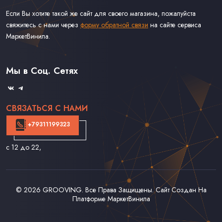
Если Вы хотите такой же сайт для своего магазина, пожалуйста
свяжитесь с нами через
форму обратной связи
на сайте сервиса
МаркетВинила.
Каталог Винила
Доставка
Связаться С Нами
Мы в Соц. Сетях
Оферта
СВЯЗАТЬСЯ С НАМИ
+79311199323
с 12 до 22
,
© 2026
GROOVING
. Все Права Защищены. Сайт Создан На
Платформе
МаркетВинила