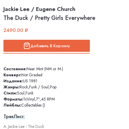
Jackie Lee / Eugene Church
The Duck / Pretty Girls Everywhere
2490.00 ₽
Добавить В Корзину
Состояние:
Near Mint (NM or M-)
Конверт:
Not Graded
Издание:
US 1981
Жанры:
Rock
,
Funk / Soul
,
Pop
Стили:
Soul
,
Funk
Форматы:
1xVinyl
,
7"
,
45 RPM
Лейблы:
Collectables ()
ТрекЛист:
A. Jackie Lee - The Duck