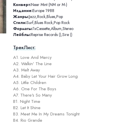
Конверт:
Near Mint (NM or M-)
Издание:
Europe 1988
Жанры:
Jazz
,
Rock
,
Blues
,
Pop
Стили:
Surf
,
Blues Rock
,
Pop Rock
Форматы:
1xCassette
,
Album
,
Stereo
Лейблы:
Reprise Records ()
,
Sire ()
ТрекЛист:
A1. Love And Mercy
A2. Walkin' The Line
A3. Melt Away
A4. Baby Let Your Hair Grow Long
A5. Little Children
A6. One For The Boys
A7. There's So Many
B1. Night Time
B2. Let It Shine
B3. Meet Me In My Dreams Tonight
B4. Rio Grande