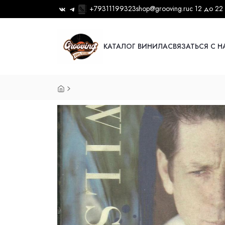
+79311199323
shop@grooving.ru
с 12 до 22
КАТАЛОГ ВИНИЛА
СВЯЗАТЬСЯ С 