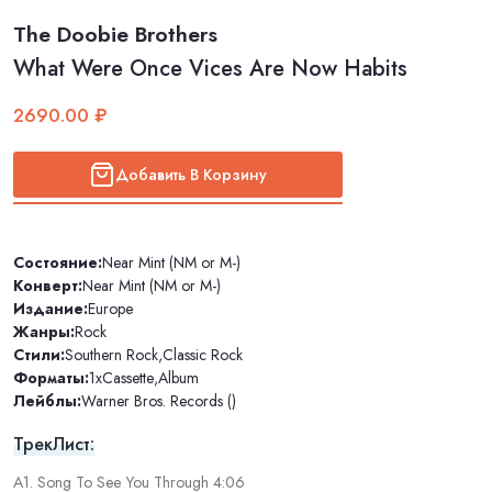
The Doobie Brothers
What Were Once Vices Are Now Habits
2690.00 ₽
Добавить В Корзину
Состояние:
Near Mint (NM or M-)
Конверт:
Near Mint (NM or M-)
Издание:
Europe
Жанры:
Rock
Стили:
Southern Rock
,
Classic Rock
Форматы:
1xCassette
,
Album
Лейблы:
Warner Bros. Records ()
ТрекЛист:
A1. Song To See You Through 4:06