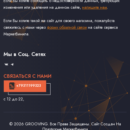
Если Вы хотите сообщить о недостоверности данных, требующих
изменения или удаления на данном сайте,
напишите нам
.
Если Вы хотите такой же сайт для своего магазина, пожалуйста
свяжитесь с нами через
форму обратной связи
на сайте сервиса
МаркетВинила.
Каталог Винила
Доставка
Связаться С Нами
Мы в Соц. Сетях
Оферта
СВЯЗАТЬСЯ С НАМИ
+79311199323
с 12 до 22
,
© 2026
GROOVING
. Все Права Защищены. Сайт Создан На
Платформе
МаркетВинила