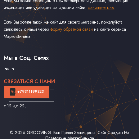
Если Вы хотите сообщить о недостоверности данных, требующих
изменения или удаления на данном сайте,
напишите нам
.
Если Вы хотите такой же сайт для своего магазина, пожалуйста
свяжитесь с нами через
форму обратной связи
на сайте сервиса
МаркетВинила.
Каталог Винила
Доставка
Связаться С Нами
Мы в Соц. Сетях
Оферта
СВЯЗАТЬСЯ С НАМИ
+79311199323
с 12 до 22
,
© 2026
GROOVING
. Все Права Защищены. Сайт Создан На
Платформе
МаркетВинила