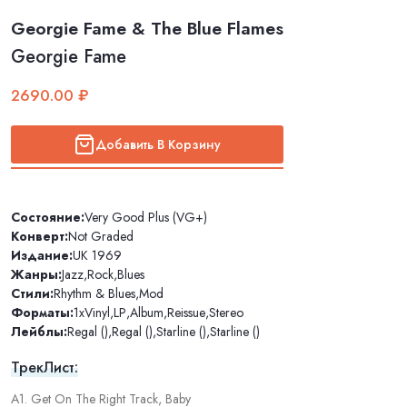
Georgie Fame & The Blue Flames
Georgie Fame
2690.00 ₽
Добавить В Корзину
Состояние:
Very Good Plus (VG+)
Конверт:
Not Graded
Издание:
UK 1969
Жанры:
Jazz
,
Rock
,
Blues
Стили:
Rhythm & Blues
,
Mod
Форматы:
1xVinyl
,
LP
,
Album
,
Reissue
,
Stereo
Лейблы:
Regal ()
,
Regal ()
,
Starline ()
,
Starline ()
ТрекЛист:
A1. Get On The Right Track, Baby