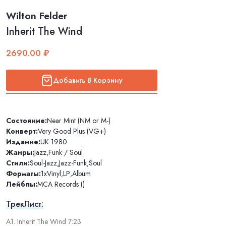
Wilton Felder
Inherit The Wind
2690.00 ₽
Добавить В Корзину
Состояние:
Near Mint (NM or M-)
Конверт:
Very Good Plus (VG+)
Издание:
UK 1980
Жанры:
Jazz
,
Funk / Soul
Стили:
Soul-Jazz
,
Jazz-Funk
,
Soul
Форматы:
1xVinyl
,
LP
,
Album
Лейблы:
MCA Records ()
ТрекЛист:
A1. Inherit The Wind 7:23