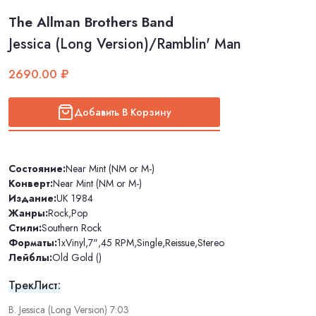
The Allman Brothers Band
Jessica (Long Version)/Ramblin' Man
2690.00 ₽
Добавить В Корзину
Состояние:
Near Mint (NM or M-)
Конверт:
Near Mint (NM or M-)
Издание:
UK 1984
Жанры:
Rock
,
Pop
Стили:
Southern Rock
Форматы:
1xVinyl
,
7"
,
45 RPM
,
Single
,
Reissue
,
Stereo
Лейблы:
Old Gold ()
ТрекЛист:
B. Jessica (Long Version) 7:03