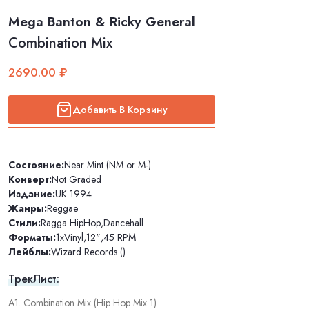
Mega Banton & Ricky General
Combination Mix
2690.00 ₽
Добавить В Корзину
Состояние:
Near Mint (NM or M-)
Конверт:
Not Graded
Издание:
UK 1994
Жанры:
Reggae
Стили:
Ragga HipHop
,
Dancehall
Форматы:
1xVinyl
,
12"
,
45 RPM
Лейблы:
Wizard Records ()
ТрекЛист:
A1. Combination Mix (Hip Hop Mix 1)