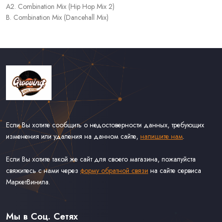
A2. Combination Mix (Hip Hop Mix 2)
B. Combination Mix (Dancehall Mix)
Если Вы хотите сообщить о недостоверности данных, требующих
изменения или удаления на данном сайте,
напишите нам
.
Если Вы хотите такой же сайт для своего магазина, пожалуйста
свяжитесь с нами через
форму обратной связи
на сайте сервиса
МаркетВинила.
Каталог Винила
Доставка
Связаться С Нами
Мы в Соц. Сетях
Оферта