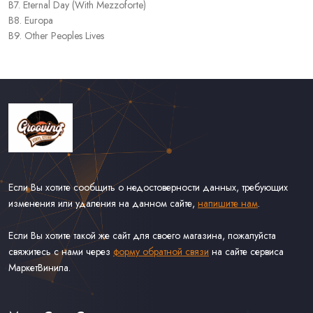
B7. Eternal Day (With Mezzoforte)
B8. Europa
B9. Other Peoples Lives
Если Вы хотите сообщить о недостоверности данных, требующих
изменения или удаления на данном сайте,
напишите нам
.
Если Вы хотите такой же сайт для своего магазина, пожалуйста
свяжитесь с нами через
форму обратной связи
на сайте сервиса
МаркетВинила.
Каталог Винила
Доставка
Связаться С Нами