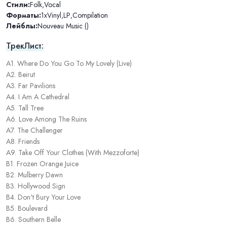
Стили:
Folk
,
Vocal
Форматы:
1xVinyl
,
LP
,
Compilation
Лейблы:
Nouveau Music ()
ТрекЛист:
A1. Where Do You Go To My Lovely (Live)
A2. Beirut
A3. Far Pavilions
A4. I Am A Cathedral
A5. Tall Tree
A6. Love Among The Ruins
A7. The Challenger
A8. Friends
A9. Take Off Your Clothes (With Mezzoforte)
B1. Frozen Orange Juice
B2. Mulberry Dawn
B3. Hollywood Sign
B4. Don't Bury Your Love
B5. Boulevard
B6. Southern Belle