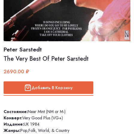
Peter Sarstedt
The Very Best Of Peter Sarstedt
2690.00 ₽
Добавить В Корзину
Состояние:
Near Mint (NM or M-)
Конверт:
Very Good Plus (VG+)
Издание:
UK 1984
Жанры:
Pop
,
Folk, World, & Country