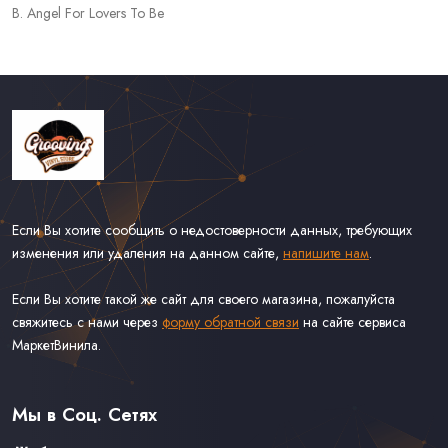
B. Angel For Lovers To Be
Если Вы хотите сообщить о недостоверности данных, требующих
изменения или удаления на данном сайте,
напишите нам
.
Если Вы хотите такой же сайт для своего магазина, пожалуйста
свяжитесь с нами через
форму обратной связи
на сайте сервиса
МаркетВинила.
Каталог Винила
Доставка
Связаться С Нами
Мы в Соц. Сетях
Оферта