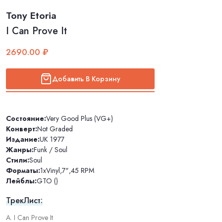
Tony Etoria
I Can Prove It
2690.00 ₽
Добавить В Корзину
Состояние:
Very Good Plus (VG+)
Конверт:
Not Graded
Издание:
UK 1977
Жанры:
Funk / Soul
Стили:
Soul
Форматы:
1xVinyl
,
7"
,
45 RPM
Лейблы:
GTO ()
ТрекЛист:
A. I Can Prove It