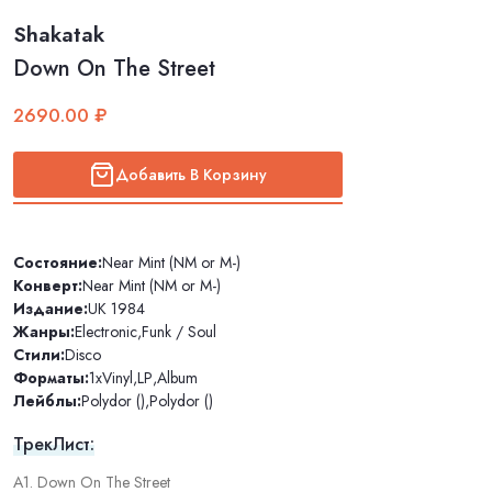
Shakatak
Down On The Street
2690.00 ₽
Добавить В Корзину
Состояние:
Near Mint (NM or M-)
Конверт:
Near Mint (NM or M-)
Издание:
UK 1984
Жанры:
Electronic
,
Funk / Soul
Стили:
Disco
Форматы:
1xVinyl
,
LP
,
Album
Лейблы:
Polydor ()
,
Polydor ()
ТрекЛист:
A1. Down On The Street