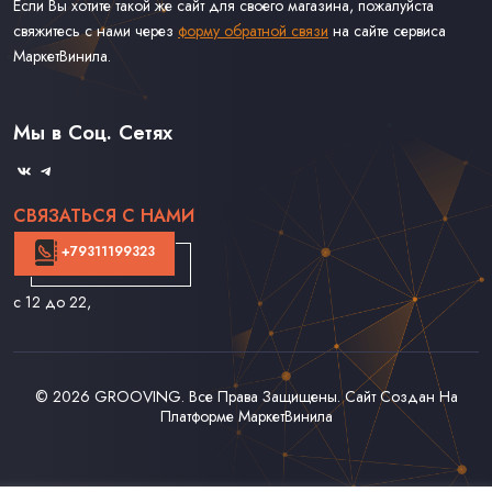
Если Вы хотите такой же сайт для своего магазина, пожалуйста
свяжитесь с нами через
форму обратной связи
на сайте сервиса
МаркетВинила.
Каталог Винила
Доставка
Связаться С Нами
Мы в Соц. Сетях
Оферта
СВЯЗАТЬСЯ С НАМИ
+79311199323
с 12 до 22
,
© 2026
GROOVING
. Все Права Защищены. Сайт Создан На
Платформе
МаркетВинила