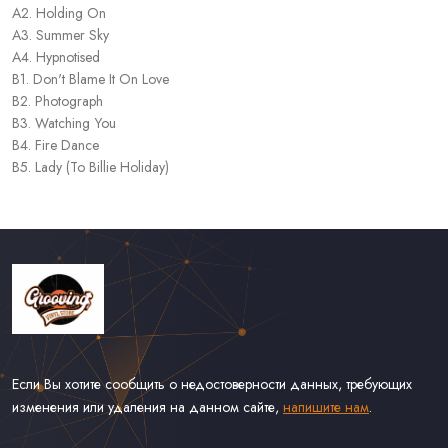
A2. Holding On
A3. Summer Sky
A4. Hypnotised
B1. Don't Blame It On Love
B2. Photograph
B3. Watching You
B4. Fire Dance
B5. Lady (To Billie Holiday)
Если Вы хотите сообщить о недостоверности данных, требующих
изменения или удаления на данном сайте,
напишите нам
.