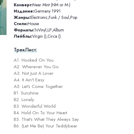
Конверт:
Near Mint (NM or M-)
Издание:
Germany 1991
Жанры:
Electronic
,
Funk / Soul
,
Pop
Стили:
House
Форматы:
1xVinyl
,
LP
,
Album
Лейблы:
Virgin ()
,
Circa ()
ТрекЛист:
A1. Hooked On You
A2. Wherever You Go
A3. Not Just A Lover
A4. It Ain't Easy
A5. Let's Come Together
B1. Sunshine
B2. Lonely
B3. Wonderful World
B4. Hold On To Your Heart
B5. That's What They Always Say
B6. (Let Me Be) Your Teddybear