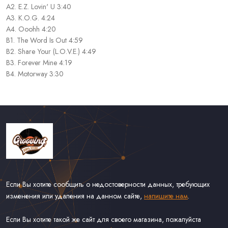
A2. E.Z. Lovin' U 3:40
A3. K.O.G. 4:24
A4. Ooohh 4:20
B1. The Word Is Out 4:59
B2. Share Your (L.O.V.E.) 4:49
B3. Forever Mine 4:19
B4. Motorway 3:30
Если Вы хотите сообщить о недостоверности данных, требующих
изменения или удаления на данном сайте,
напишите нам
.
Если Вы хотите такой же сайт для своего магазина, пожалуйста