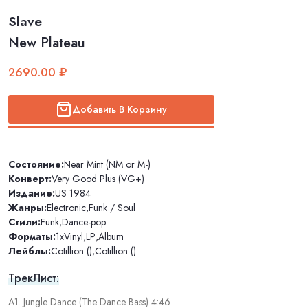
Slave
New Plateau
2690.00 ₽
Добавить В Корзину
Состояние:
Near Mint (NM or M-)
Конверт:
Very Good Plus (VG+)
Издание:
US 1984
Жанры:
Electronic
,
Funk / Soul
Стили:
Funk
,
Dance-pop
Форматы:
1xVinyl
,
LP
,
Album
Лейблы:
Cotillion ()
,
Cotillion ()
ТрекЛист:
A1. Jungle Dance (The Dance Bass) 4:46