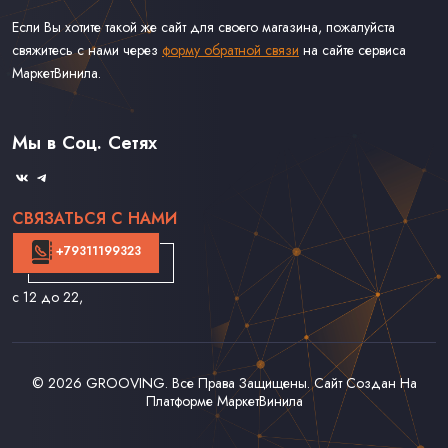
Если Вы хотите такой же сайт для своего магазина, пожалуйста
свяжитесь с нами через
форму обратной связи
на сайте сервиса
МаркетВинила.
Каталог Винила
Доставка
Связаться С Нами
Мы в Соц. Сетях
Оферта
СВЯЗАТЬСЯ С НАМИ
+79311199323
с 12 до 22
,
© 2026
GROOVING
. Все Права Защищены. Сайт Создан На
Платформе
МаркетВинила