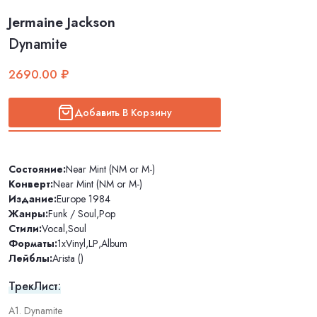
Jermaine Jackson
Dynamite
2690.00 ₽
Добавить В Корзину
Состояние:
Near Mint (NM or M-)
Конверт:
Near Mint (NM or M-)
Издание:
Europe 1984
Жанры:
Funk / Soul
,
Pop
Стили:
Vocal
,
Soul
Форматы:
1xVinyl
,
LP
,
Album
Лейблы:
Arista ()
ТрекЛист:
A1. Dynamite