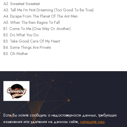
A2. Sweetest Sweetest
A3. Tell Me I'm Not Dreaming (Too Good To Be True)
A4. Escape From The Planet Of The Ant Men
A5. When The Rain Begins To Fall
B1. Come To Me (One Way Or Another)
B2. Do What You Do
B3. Take Good Care Of My Heart
B4. Some Things Are Private
B5. Oh Mother
Если Вы хотите сообщить о недостоверности данных, требующих
изменения или удаления на данном сайте,
напишите нам
.