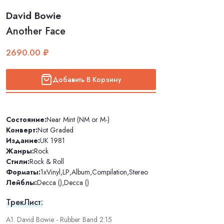
David Bowie
Another Face
2690.00 ₽
Добавить В Корзину
Состояние:
Near Mint (NM or M-)
Конверт:
Not Graded
Издание:
UK 1981
Жанры:
Rock
Стили:
Rock & Roll
Форматы:
1xVinyl
,
LP
,
Album
,
Compilation
,
Stereo
Лейблы:
Decca ()
,
Decca ()
ТрекЛист:
A1. David Bowie - Rubber Band 2:15