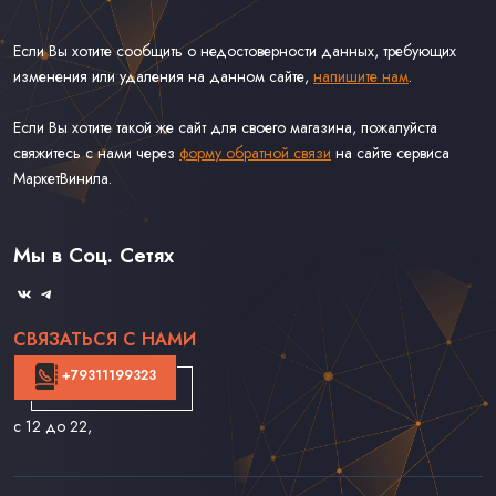
Если Вы хотите сообщить о недостоверности данных, требующих
изменения или удаления на данном сайте,
напишите нам
.
Если Вы хотите такой же сайт для своего магазина, пожалуйста
свяжитесь с нами через
форму обратной связи
на сайте сервиса
МаркетВинила.
Каталог Винила
Доставка
Связаться С Нами
Мы в Соц. Сетях
Оферта
СВЯЗАТЬСЯ С НАМИ
+79311199323
с 12 до 22
,