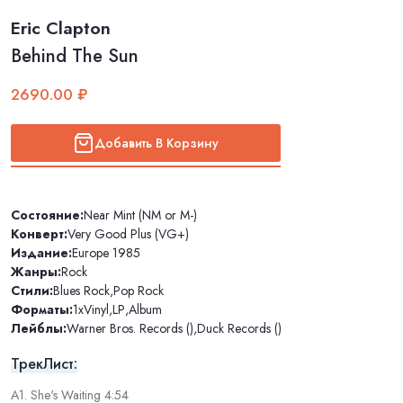
Eric Clapton
Behind The Sun
2690.00 ₽
Добавить В Корзину
Состояние:
Near Mint (NM or M-)
Конверт:
Very Good Plus (VG+)
Издание:
Europe 1985
Жанры:
Rock
Стили:
Blues Rock
,
Pop Rock
Форматы:
1xVinyl
,
LP
,
Album
Лейблы:
Warner Bros. Records ()
,
Duck Records ()
ТрекЛист:
A1. She's Waiting 4:54