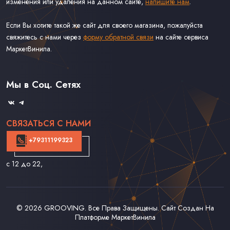
изменения или удаления на данном сайте,
напишите нам
.
Если Вы хотите такой же сайт для своего магазина, пожалуйста
свяжитесь с нами через
форму обратной связи
на сайте сервиса
МаркетВинила.
Каталог Винила
Доставка
Связаться С Нами
Мы в Соц. Сетях
Оферта
СВЯЗАТЬСЯ С НАМИ
+79311199323
с 12 до 22
,
© 2026
GROOVING
. Все Права Защищены. Сайт Создан На
Платформе
МаркетВинила