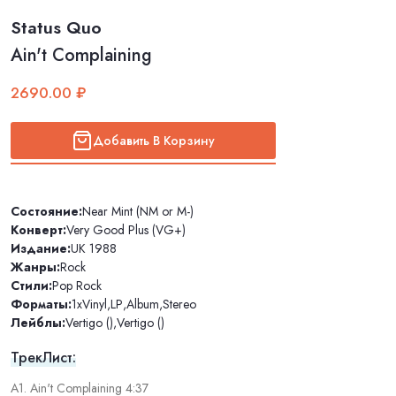
Status Quo
Ain't Complaining
2690.00 ₽
Добавить В Корзину
Состояние:
Near Mint (NM or M-)
Конверт:
Very Good Plus (VG+)
Издание:
UK 1988
Жанры:
Rock
Стили:
Pop Rock
Форматы:
1xVinyl
,
LP
,
Album
,
Stereo
Лейблы:
Vertigo ()
,
Vertigo ()
ТрекЛист:
A1. Ain't Complaining 4:37