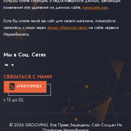
Если Вы хотите сообщить о недостоверности данных, требующих
изменения или удаления на данном сайте,
напишите нам
.
Если Вы хотите такой же сайт для своего магазина, пожалуйста
свяжитесь с нами через
форму обратной связи
на сайте сервиса
МаркетВинила.
Каталог Винила
Доставка
Связаться С Нами
Мы в Соц. Сетях
Оферта
СВЯЗАТЬСЯ С НАМИ
+79311199323
с 12 до 22
,
© 2026
GROOVING
. Все Права Защищены. Сайт Создан На
Платформе
МаркетВинила