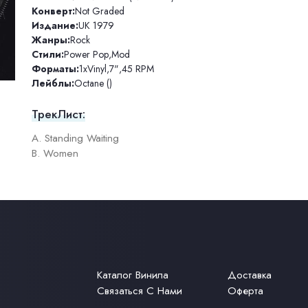
Конверт:
Not Graded
Издание:
UK 1979
Жанры:
Rock
Стили:
Power Pop
,
Mod
Форматы:
1xVinyl
,
7"
,
45 RPM
Лейблы:
Octane ()
ТрекЛист:
A. Standing Waiting
B. Women
Каталог Винила
Доставка
Связаться С Нами
Оферта