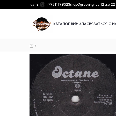
+79311199323
shop@grooving.ru
с 12 до 22
КАТАЛОГ ВИНИЛА
СВЯЗАТЬСЯ С 