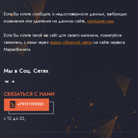
Если Вы хотите сообщить о недостоверности данных, требующих
изменения или удаления на данном сайте,
напишите нам
.
Если Вы хотите такой же сайт для своего магазина, пожалуйста
свяжитесь с нами через
форму обратной связи
на сайте сервиса
МаркетВинила.
Каталог Винила
Доставка
Связаться С Нами
Мы в Соц. Сетях
Оферта
СВЯЗАТЬСЯ С НАМИ
+79311199323
с 12 до 22
,