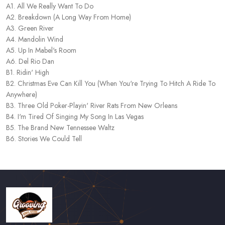
A1. All We Really Want To Do
A2. Breakdown (A Long Way From Home)
A3. Green River
A4. Mandolin Wind
A5. Up In Mabel's Room
A6. Del Rio Dan
B1. Ridin' High
B2. Christmas Eve Can Kill You (When You're Trying To Hitch A Ride To
Anywhere)
B3. Three Old Poker-Playin' River Rats From New Orleans
B4. I'm Tired Of Singing My Song In Las Vegas
B5. The Brand New Tennessee Waltz
B6. Stories We Could Tell