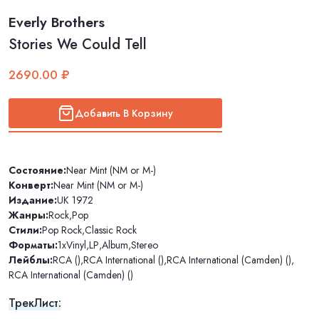
Everly Brothers
Stories We Could Tell
2690.00 ₽
Добавить В Корзину
Состояние:
Near Mint (NM or M-)
Конверт:
Near Mint (NM or M-)
Издание:
UK 1972
Жанры:
Rock
,
Pop
Стили:
Pop Rock
,
Classic Rock
Форматы:
1xVinyl
,
LP
,
Album
,
Stereo
Лейблы:
RCA ()
,
RCA International ()
,
RCA International (Camden) ()
,
RCA International (Camden) ()
ТрекЛист: