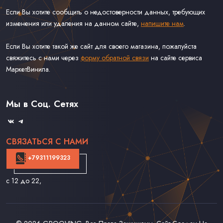
Если Вы хотите сообщить о недостоверности данных, требующих
изменения или удаления на данном сайте,
напишите нам
.
Если Вы хотите такой же сайт для своего магазина, пожалуйста
свяжитесь с нами через
форму обратной связи
на сайте сервиса
МаркетВинила.
Каталог Винила
Доставка
Связаться С Нами
Мы в Соц. Сетях
Оферта
СВЯЗАТЬСЯ С НАМИ
+79311199323
с 12 до 22
,