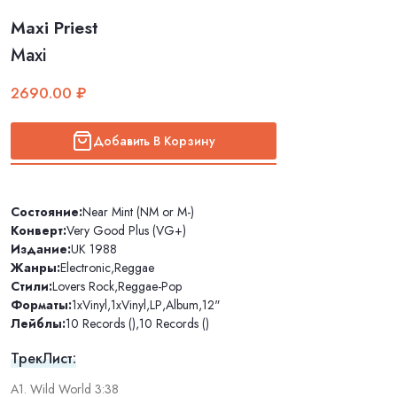
Maxi Priest
Maxi
2690.00 ₽
Добавить В Корзину
Состояние:
Near Mint (NM or M-)
Конверт:
Very Good Plus (VG+)
Издание:
UK 1988
Жанры:
Electronic
,
Reggae
Стили:
Lovers Rock
,
Reggae-Pop
Форматы:
1xVinyl
,
1xVinyl
,
LP
,
Album
,
12"
Лейблы:
10 Records ()
,
10 Records ()
ТрекЛист:
A1. Wild World 3:38