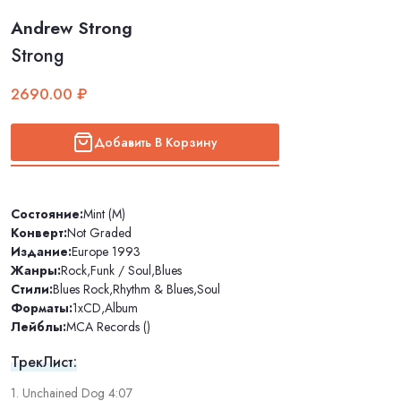
Andrew Strong
Strong
2690.00 ₽
Добавить В Корзину
Состояние:
Mint (M)
Конверт:
Not Graded
Издание:
Europe 1993
Жанры:
Rock
,
Funk / Soul
,
Blues
Стили:
Blues Rock
,
Rhythm & Blues
,
Soul
Форматы:
1xCD
,
Album
Лейблы:
MCA Records ()
ТрекЛист:
1. Unchained Dog 4:07