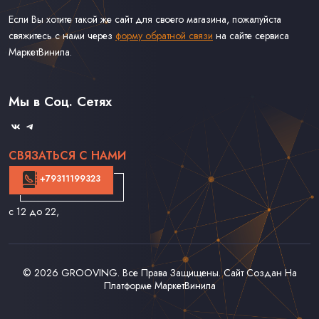
Если Вы хотите такой же сайт для своего магазина, пожалуйста
свяжитесь с нами через
форму обратной связи
на сайте сервиса
МаркетВинила.
Каталог Винила
Доставка
Связаться С Нами
Мы в Соц. Сетях
Оферта
СВЯЗАТЬСЯ С НАМИ
+79311199323
с 12 до 22
,
© 2026
GROOVING
. Все Права Защищены. Сайт Создан На
Платформе
МаркетВинила