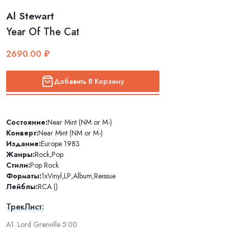
Al Stewart
Year Of The Cat
2690.00 ₽
Добавить В Корзину
Состояние:
Near Mint (NM or M-)
Конверт:
Near Mint (NM or M-)
Издание:
Europe 1983
Жанры:
Rock
,
Pop
Стили:
Pop Rock
Форматы:
1xVinyl
,
LP
,
Album
,
Reissue
Лейблы:
RCA ()
ТрекЛист:
A1. Lord Grenville 5:00