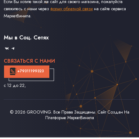
Если Вы хотите такой же сайт для своего магазина, пожалуйста
свяжитесь с нами через
форму обратной связи
на сайте сервиса
МаркетВинила.
Каталог Винила
Доставка
Связаться С Нами
Мы в Соц. Сетях
Оферта
СВЯЗАТЬСЯ С НАМИ
+79311199323
с 12 до 22
,
© 2026
GROOVING
. Все Права Защищены. Сайт Создан На
Платформе
МаркетВинила