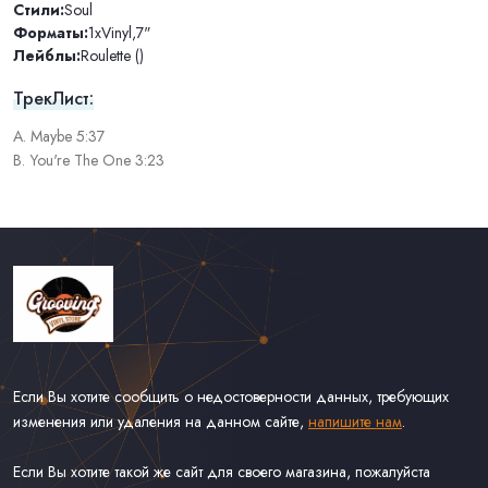
Стили:
Soul
Форматы:
1xVinyl
,
7"
Лейблы:
Roulette ()
ТрекЛист:
A. Maybe 5:37
B. You're The One 3:23
Если Вы хотите сообщить о недостоверности данных, требующих
изменения или удаления на данном сайте,
напишите нам
.
Если Вы хотите такой же сайт для своего магазина, пожалуйста