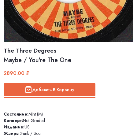
The Three Degrees
Maybe / You're The One
2890.00 ₽
Добавить В Корзину
Состояние:
Mint (M)
Конверт:
Not Graded
Издание:
US
Жанры:
Funk / Soul