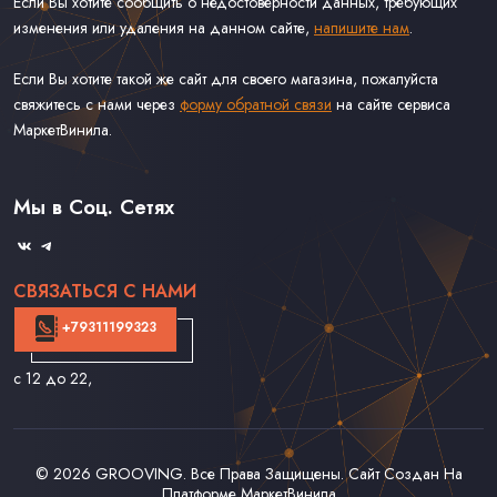
Если Вы хотите сообщить о недостоверности данных, требующих
изменения или удаления на данном сайте,
напишите нам
.
Если Вы хотите такой же сайт для своего магазина, пожалуйста
свяжитесь с нами через
форму обратной связи
на сайте сервиса
МаркетВинила.
Каталог Винила
Доставка
Связаться С Нами
Мы в Соц. Сетях
Оферта
СВЯЗАТЬСЯ С НАМИ
+79311199323
с 12 до 22
,
© 2026
GROOVING
. Все Права Защищены. Сайт Создан На
Платформе
МаркетВинила