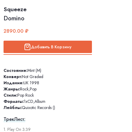
Squeeze
Domino
2890.00 ₽
Добавить В Корзину
Состояние:
Mint (M)
Конверт:
Not Graded
Издание:
UK 1998
Жанры:
Rock
,
Pop
Стили:
Pop Rock
Форматы:
1xCD
,
Album
Лейблы:
Quixotic Records ()
ТрекЛист:
1. Play On 3:39