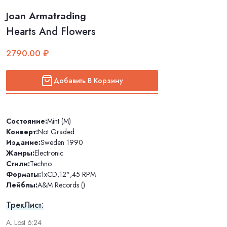
Joan Armatrading
Hearts And Flowers
2790.00 ₽
Добавить В Корзину
Состояние:
Mint (M)
Конверт:
Not Graded
Издание:
Sweden 1990
Жанры:
Electronic
Стили:
Techno
Форматы:
1xCD
,
12"
,
45 RPM
Лейблы:
A&M Records ()
ТрекЛист:
A. Lost 6:24