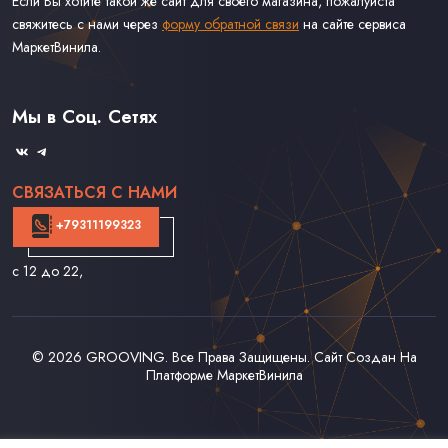
Если Вы хотите такой же сайт для своего магазина, пожалуйста
свяжитесь с нами через
форму обратной связи
на сайте сервиса
МаркетВинила.
Каталог Винила
Доставка
Связаться С Нами
Мы в Соц. Сетях
Оферта
СВЯЗАТЬСЯ С НАМИ
+79311199323
с 12 до 22
,
© 2026
GROOVING
. Все Права Защищены. Сайт Создан На
Платформе
МаркетВинила