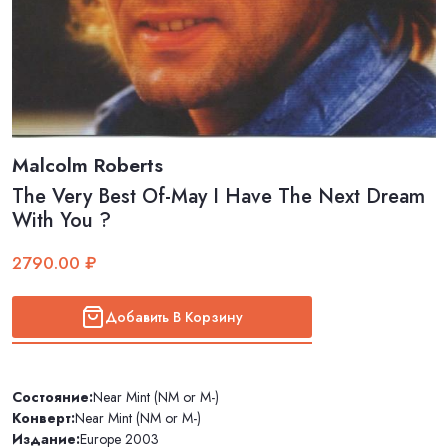
Malcolm Roberts
The Very Best Of-May I Have The Next Dream
With You ?
2790.00 ₽
Добавить В Корзину
Состояние:
Near Mint (NM or M-)
Конверт:
Near Mint (NM or M-)
Издание:
Europe 2003