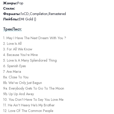
Жанры:
Pop
Стили:
Форматы:
1xCD
,
Compilation
,
Remastered
Лейблы:
EMI Gold ()
ТрекЛист:
1. May I Have The Next Dream With You ?
2. Love Is All
3. For All We Know
4. Because You're Mine
5. Love Is A Many Splendored Thing
6. Spanish Eyes
7. Ave Maria
8a. Close To You
8b. We've Only Just Begun
9a. Everybody Gets To Go To The Moon
9b. Up Up And Away
10. You Don't Have To Say You Love Me
11. He Ain't Heavy He's My Brother
12. Love Of The Common People