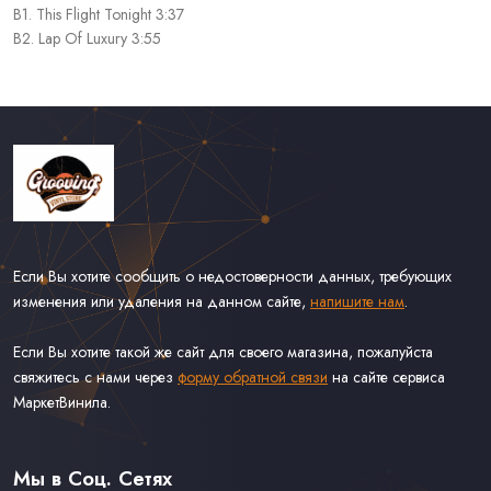
B1. This Flight Tonight 3:37
B2. Lap Of Luxury 3:55
Если Вы хотите сообщить о недостоверности данных, требующих
изменения или удаления на данном сайте,
напишите нам
.
Если Вы хотите такой же сайт для своего магазина, пожалуйста
свяжитесь с нами через
форму обратной связи
на сайте сервиса
МаркетВинила.
Каталог Винила
Доставка
Связаться С Нами
Мы в Соц. Сетях
Оферта