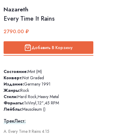
Nazareth
Every Time It Rains
2790.00 ₽
Добавить В Корзину
Состояние:
Mint (M)
Конверт:
Not Graded
Издание:
Germany 1991
Жанры:
Rock
Стили:
Hard Rock
,
Heavy Metal
Форматы:
1xVinyl
,
12"
,
45 RPM
Лейблы:
Mausoleum ()
ТрекЛист:
A. Every Time It Rains 4:15