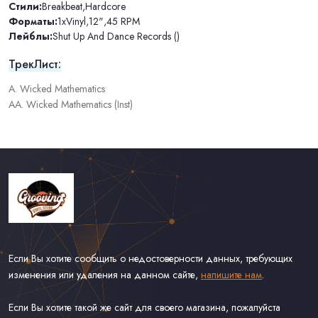
Стили:
Breakbeat
,
Hardcore
Форматы:
1xVinyl
,
12"
,
45 RPM
Лейблы:
Shut Up And Dance Records ()
ТрекЛист:
A. Wicked Mathematics
AA. Wicked Mathematics (Inst)
Если Вы хотите сообщить о недостоверности данных, требующих
изменения или удаления на данном сайте,
напишите нам
.
Если Вы хотите такой же сайт для своего магазина, пожалуйста