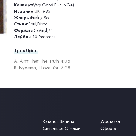
Конверт:
Very Good Plus (VG+)
Издание:
UK 1985
Жанры:
Funk / Soul
Стили:
Soul
,
Disco
Форматы:
1xVinyl
,
7"
Лейблы:
10 Records ()
ТрекЛист:
A. Ain't That The Truth 4:05
B. Nyeema, I Love You 3:28
Каталог Винила
Доставка
Связаться С Нами
Оферта