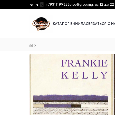
+79311199323
shop@grooving.ru
с 12 до 22
КАТАЛОГ ВИНИЛА
СВЯЗАТЬСЯ С 