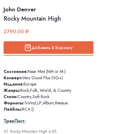
John Denver
Rocky Mountain High
2790.00 ₽
Добавить В Корзину
Состояние:
Near Mint (NM or M-)
Конверт:
Very Good Plus (VG+)
Издание:
Europe
Жанры:
Rock
,
Folk, World, & Country
Стили:
Country
,
Soft Rock
Форматы:
1xVinyl
,
LP
,
Album
,
Reissue
Лейблы:
RCA ()
ТрекЛист:
A1. Rocky Mountain High 4:45