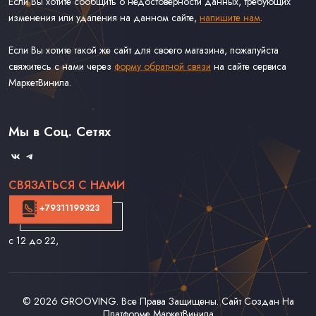
Если Вы хотите сообщить о недостоверности данных, требующих
изменения или удаления на данном сайте,
напишите нам
.
Если Вы хотите такой же сайт для своего магазина, пожалуйста
свяжитесь с нами через
форму обратной связи
на сайте сервиса
МаркетВинила.
Каталог Винила
Доставка
Связаться С Нами
Мы в Соц. Сетях
Оферта
СВЯЗАТЬСЯ С НАМИ
+79311199323
с 12 до 22
,
© 2026
GROOVING
. Все Права Защищены. Сайт Создан На
Платформе
МаркетВинила